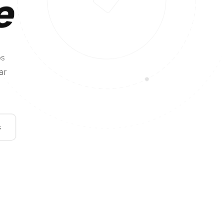
e
os
ar
s